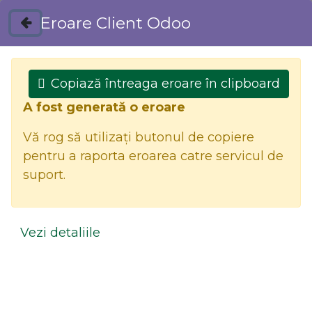
Eroare Client Odoo
Magazin
Contactați-ne
Copiază întreaga eroare în clipboard
A fost generată o eroare
Vă rog să utilizați butonul de copiere
pentru a raporta eroarea catre servicul de
suport.
0
Vezi detaliile
Toate produsele
COMODA TV DIN LEMN SI MDF