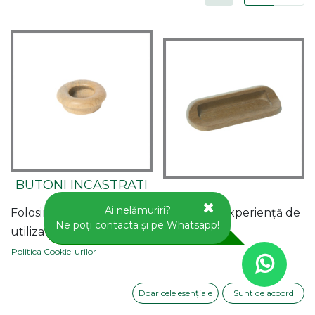
BUTONI INCASTRATI
DIN LEMN
MANER DIN LEMN
Ai nelămuriri?
Folosim cookie-uri pentru a vă oferi o experiență de
Cod Produs: T3
Cod Produs: T9
Ne poți contacta și pe Whatsapp!
utilizator mai bună pe acest site web.
Politica Cookie-urilor
Disponibil prin pre-
Disponibil prin pre-
Doar cele esențiale
Sunt de acoord
comandă
comandă