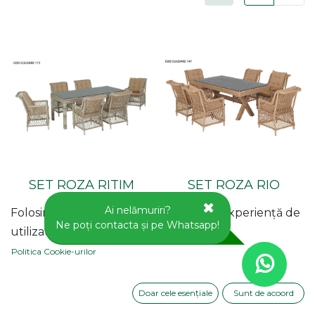
SET ROZA RITIM
SET ROZA RIO
100*200 FLX
100*200 FLX
Ai nelămuriri?
Folosim cookie-uri pentru a vă oferi o experiență de
Ne poți contacta și pe Whatsapp!
utilizator mai bună pe acest site web.
Politica Cookie-urilor
Disponibil prin pre-
Disponibil prin pre-
comandă
comandă
Doar cele esențiale
Sunt de acoord