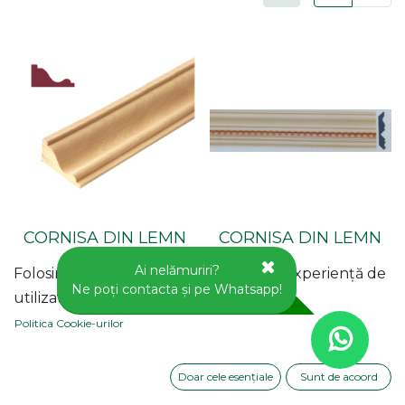
CORNISA DIN LEMN
CORNISA DIN LEMN
Cod Produs: MC-001 B
Cod Produs: MAC-24
Ai nelămuriri?
Folosim cookie-uri pentru a vă oferi o experiență de
Ne poți contacta și pe Whatsapp!
utilizator mai bună pe acest site web.
Politica Cookie-urilor
Disponibil prin pre-
Disponibil prin pre-
comandă
comandă
Doar cele esențiale
Sunt de acoord