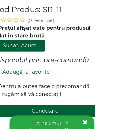
od Produs: SR-11
(0 recenzie)
Prețul afișat este pentru produsul
lat în stare brută
Sunați Acum
isponibil prin pre-comandă
ăstrează legătura cu noi!
Adaugă la favorite
Contact
*Pentru a putea face o precomandă
office@goldhouseconcept.ro
 rugăm să vă conectați!
+40722600666
Conectare
Creați cont
Ai nelămuriri?