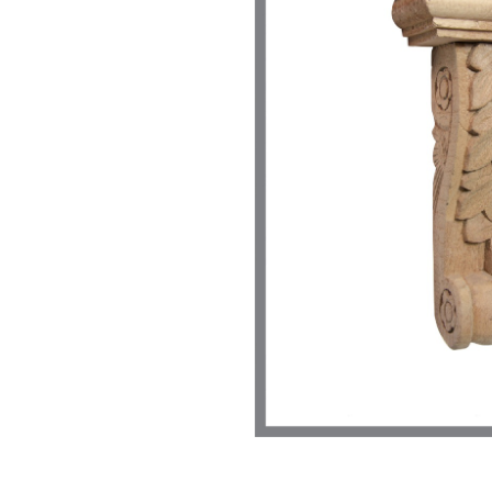
Link-uri Utile
Despre Noi
Acasă
Suntem pasionaț
Vopsitorie &
mobilierului. D
Tapițerie
funcționalitate
Despre Noi
cămin perfect p
Politică GDPR
și rafinament al
Politică Cookie