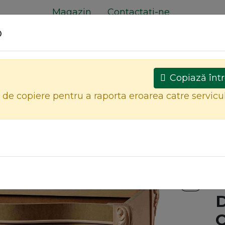
Magazin
Contactați-ne
o
e
Copiază într
l de copiere pentru a raporta eroarea catre servicu
MOBILIER CRUD
MOBILIER FINISAT
Toate produsele
DULAP LAVOIR BAIE