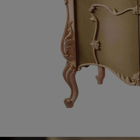
Link-uri Utile
Despre Noi
Acasă
Suntem pasionaț
Vopsitorie &
mobilierului. D
Tapițerie
funcționalitate
Despre Noi
cămin perfect p
Politică GDPR
și rafinament al
Politică Cookie