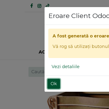
Eroare Client Odo
A fost generată o eroar
Vă rog să utilizați butonu
ACASĂ
INDUSTRIA MOBILEI
Vezi detaliile
Ok