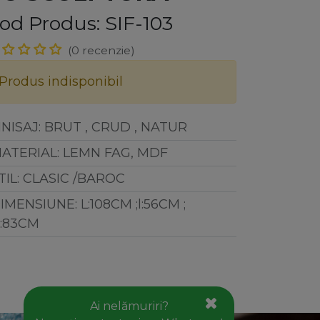
od Produs: SIF-103
(0 recenzie)
Produs indisponibil
INISAJ
:
BRUT , CRUD , NATUR
ATERIAL
:
LEMN FAG, MDF
ăstrează legătura cu noi!
TIL
:
CLASIC /BAROC
IMENSIUNE
:
L:108CM ;l:56CM ;
Contact
:83CM
office@goldhouseconcept.ro
+40722600666
Ai nelămuriri?