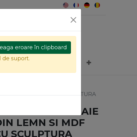
0
eaga eroare în clipboard
l de suport.
CANAPELE SI FOTOLII
 DIN LEMN SI MDF CU SCULPTURA
DULAP LAVOIR BAIE
DIN LEMN SI MDF
CU SCULPTURA