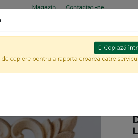
Magazin
Contactați-ne
o
e
(0 găsite)
Copiază într
l de copiere pentru a raporta eroarea catre servicu
MOBILIER CRUD
MOBILIER FINISAT
Toate produsele
APL