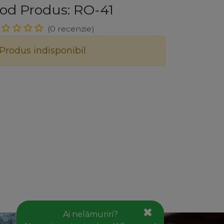
od Produs: RO-41
(0 recenzie)
Produs indisponibil
ăstrează legătura cu noi!
Contact
office@goldhouseconcept.ro
+40722600666
Ai nelămuriri?