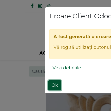
Eroare Client Odo
A fost generată o eroar
Vă rog să utilizați butonu
ACASĂ
INDUSTRIA MOBILEI
Vezi detaliile
Ok