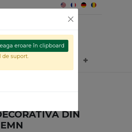
0
eaga eroare în clipboard
l de suport.
CANAPELE SI FOTOLII
ICA DECORATIVA DIN LEMN
APLICA
DECORATIVA DIN
LEMN