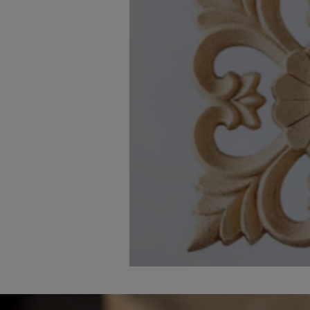
Link-uri Utile
Despre Noi
Acasă
Suntem pasionaț
Vopsitorie &
mobilierului. D
Tapițerie
funcționalitate
Despre Noi
cămin perfect p
Politică GDPR
și rafinament al
Politică Cookie