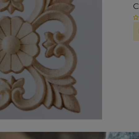
C
P
i de designul și calitatea
e la canapele la mese, îmbinăm
a cu eleganța pentru a crea un
entru tine. Bucură-te de confort
ături de noi!