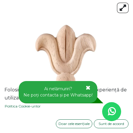
Ai nelămuriri?
Folosim cookie-uri pentru a vă oferi o experiență de
Ne poți contacta și pe Whatsapp!
utilizator mai bună pe acest site web.
Politica Cookie-urilor
Doar cele esențiale
Sunt de acoord
APLICA DECORATIVA