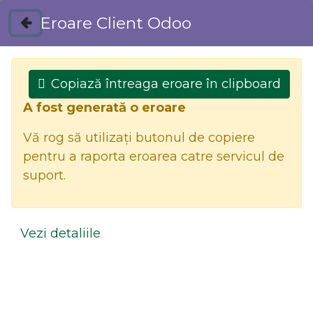
Eroare Client Odoo
Magazin
Contactați-ne
Copiază întreaga eroare în clipboard
A fost generată o eroare
Vă rog să utilizați butonul de copiere
pentru a raporta eroarea catre servicul de
(0 găsite)
suport.
0
Vezi detaliile
Toate produsele
MASUTA CAFEA DREPTUNGIULARA DIN