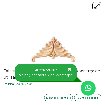
Ai nelămuriri?
Folosim cookie-uri pentru a vă oferi o experiență de
Ne poți contacta și pe Whatsapp!
utilizator mai bună pe acest site web.
Politica Cookie-urilor
Doar cele esențiale
Sunt de acoord
APLICA DECORATIVA