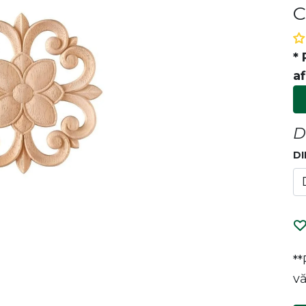
C
* 
af
D
DI
P
i de designul și calitatea
e la canapele la mese, îmbinăm
a cu eleganța pentru a crea un
entru tine. Bucură-te de confort
*
ături de noi!
vă