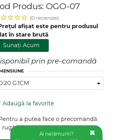
od Produs: OGO-07
(0 recenzie)
Prețul afișat este pentru produsul
lat în stare brută
Sunați Acum
isponibil prin pre-comandă
MENSIUNE
ăstrează legătura cu noi!
Contact
office@goldhouseconcept.ro
Adaugă la favorite
+40722600666
*Pentru a putea face o precomandă
 rugăm să vă conectați!
Ai nelămuriri?