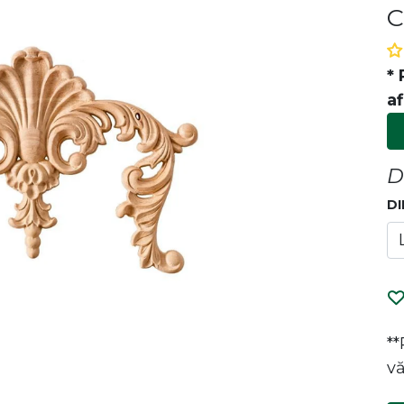
C
* 
af
D
DI
P
i de designul și calitatea
e la canapele la mese, îmbinăm
a cu eleganța pentru a crea un
entru tine. Bucură-te de confort
*
ături de noi!
vă