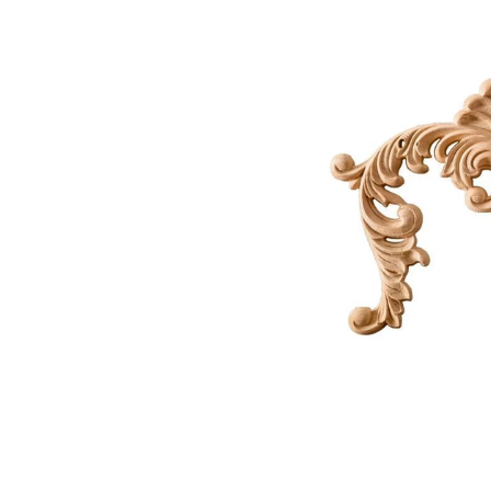
Link-uri Utile
Despre Noi
Acasă
Suntem pasionaț
Vopsitorie &
mobilierului. D
Tapițerie
funcționalitate
Despre Noi
cămin perfect p
Politică GDPR
și rafinament al
Politică Cookie