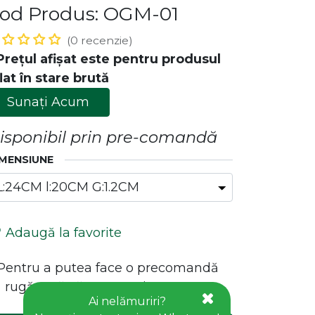
od Produs: OGM-01
(0 recenzie)
Prețul afișat este pentru produsul
lat în stare brută
Sunați Acum
isponibil prin pre-comandă
MENSIUNE
ăstrează legătura cu noi!
Contact
office@goldhouseconcept.ro
Adaugă la favorite
+40722600666
*Pentru a putea face o precomandă
 rugăm să vă conectați!
Ai nelămuriri?