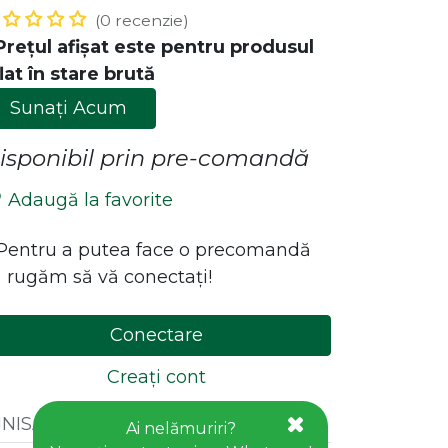
(0 recenzie)
Prețul afișat este pentru produsul
lat în stare brută
Sunați Acum
isponibil prin pre-comandă
Adaugă la favorite
ăstrează legătura cu noi!
*Pentru a putea face o precomandă
 rugăm să vă conectați!
Contact
office@goldhouseconcept.ro
Conectare
+40722600666
Creați cont
INISAJ
:
BRUT,NATUR,CRUD
Ai nelămuriri?