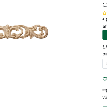
C
* 
af
D
DI
P
i de designul și calitatea
e la canapele la mese, îmbinăm
a cu eleganța pentru a crea un
entru tine. Bucură-te de confort
*
ături de noi!
vă