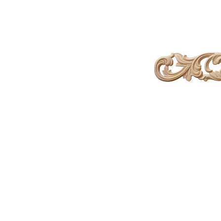
Link-uri Utile
Despre Noi
Acasă
Suntem pasionaț
Vopsitorie &
mobilierului. D
Tapițerie
funcționalitate
Despre Noi
cămin perfect p
Politică GDPR
și rafinament al
Politică Cookie