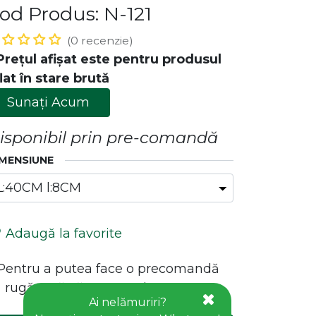
od Produs: N-121
(0 recenzie)
Prețul afișat este pentru produsul
lat în stare brută
Sunați Acum
isponibil prin pre-comandă
MENSIUNE
ăstrează legătura cu noi!
Contact
office@goldhouseconcept.ro
Adaugă la favorite
+40722600666
*Pentru a putea face o precomandă
 rugăm să vă conectați!
Ai nelămuriri?