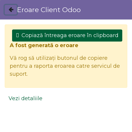
Eroare Client Odoo
Magazin
Contactați-ne
Copiază întreaga eroare în clipboard
A fost generată o eroare
Vă rog să utilizați butonul de copiere
pentru a raporta eroarea catre servicul de
(0 găsite)
suport.
0
Vezi detaliile
Toate produsele
MASA DREPTUNGHIULARA EXTENSIBILA