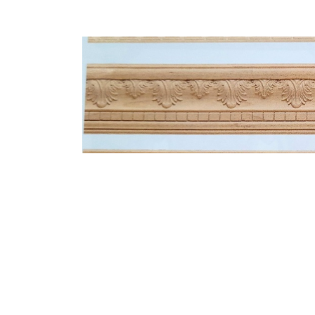
Link-uri Utile
Despre Noi
Acasă
Suntem pasionaț
Vopsitorie &
mobilierului. D
Tapițerie
funcționalitate
Despre Noi
cămin perfect p
Politică GDPR
și rafinament al
Politică Cookie