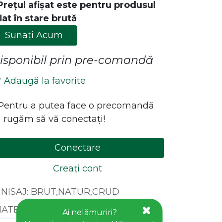
Prețul afișat este pentru produsul
lat în stare brută
Sunați Acum
isponibil prin pre-comandă
Adaugă la favorite
*Pentru a putea face o precomandă
 rugăm să vă conectați!
ăstrează legătura cu noi!
Contact
Conectare
office@goldhouseconcept.ro
Creați cont
+40722600666
INISAJ
:
BRUT,NATUR,CRUD
ATERIAL
:
LEMN MASIV EXOTIC
Ai nelămuriri?