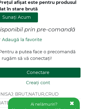
Prețul afișat este pentru produsul
lat în stare brută
Sunați Acum
isponibil prin pre-comandă
Adaugă la favorite
*Pentru a putea face o precomandă
 rugăm să vă conectați!
ăstrează legătura cu noi!
Contact
Conectare
office@goldhouseconcept.ro
Creați cont
+40722600666
INISAJ
:
BRUT,NATUR,CRUD
ATERIAL
:
LEMN MASIV FAG / AYONS
Ai nelămuriri?