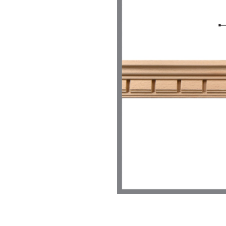
Link-uri Utile
Despre Noi
Acasă
Suntem pasionaț
Vopsitorie &
mobilierului. D
Tapițerie
funcționalitate
Despre Noi
cămin perfect p
Politică GDPR
și rafinament al
Politică Cookie