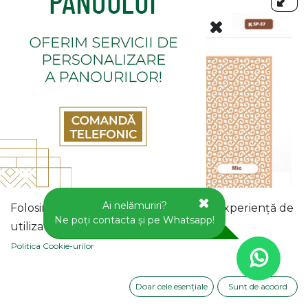
Ai nelămuriri?
Folosim cookie-uri pentru a vă oferi o experiență de
Ne poți contacta și pe Whatsapp!
utilizator mai bună pe acest site web.
Politica Cookie-urilor
PANOU DECORATIV MDF
Doar cele esențiale
Sunt de acoord