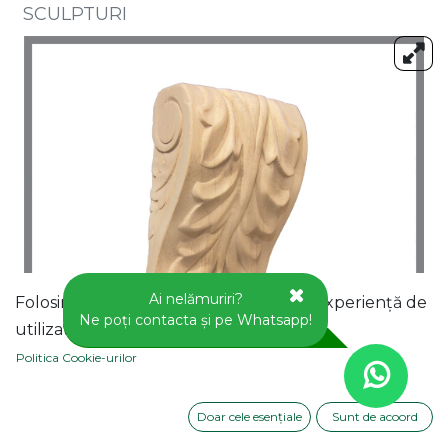
SCULPTURI
Ai nelămuriri?
Folosim cookie-uri pentru a vă oferi o experiență de
Ne poți contacta și pe Whatsapp!
utilizator mai bună pe acest site web.
Politica Cookie-urilor
Doar cele esențiale
Sunt de acoord