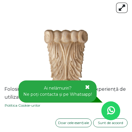
Ai nelămuriri?
Folosim cookie-uri pentru a vă oferi o experiență de
Ne poți contacta și pe Whatsapp!
utilizator mai bună pe acest site web.
Politica Cookie-urilor
Doar cele esențiale
Sunt de acoord
APLICA DECORATIVA