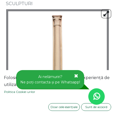
SCULPTURI
Ai nelămuriri?
Folosim cookie-uri pentru a vă oferi o experiență de
Ne poți contacta și pe Whatsapp!
utilizator mai bună pe acest site web.
Politica Cookie-urilor
Doar cele esențiale
Sunt de acoord