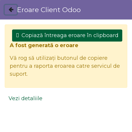
Eroare Client Odoo
Magazin
Contactați-ne
Copiază întreaga eroare în clipboard
A fost generată o eroare
Vă rog să utilizați butonul de copiere
pentru a raporta eroarea catre servicul de
suport.
0
Vezi detaliile
Toate produsele
CONSOLA DIN LEMN