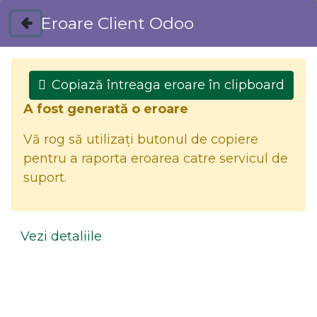
Eroare Client Odoo
Magazin
Contactați-ne
Copiază întreaga eroare în clipboard
A fost generată o eroare
Vă rog să utilizați butonul de copiere
pentru a raporta eroarea catre servicul de
suport.
0
Vezi detaliile
Toate produsele
CONSOLA DIN LEMN