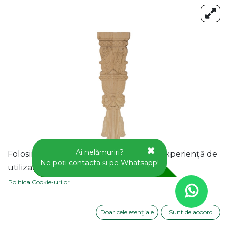
Ai nelămuriri?
Folosim cookie-uri pentru a vă oferi o experiență de
Ne poți contacta și pe Whatsapp!
utilizator mai bună pe acest site web.
Politica Cookie-urilor
Doar cele esențiale
Sunt de acoord
APLICA DECORATIVA