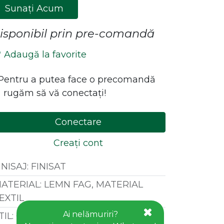
Sunați Acum
isponibil prin pre-comandă
Adaugă la favorite
*Pentru a putea face o precomandă
 rugăm să vă conectați!
Conectare
Creați cont
INISAJ
:
FINISAT
ATERIAL
:
LEMN FAG, MATERIAL
EXTIL
Ai nelămuriri?
TIL
:
CLASIC