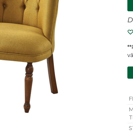
D
*
vă
F
M
T
S