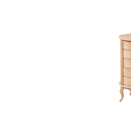
Link-uri Utile
Despre Noi
Acasă
Suntem pasionaț
Vopsitorie &
mobilierului. D
Tapițerie
funcționalitate
Despre Noi
cămin perfect p
Politică GDPR
și rafinament al
Politică Cookie