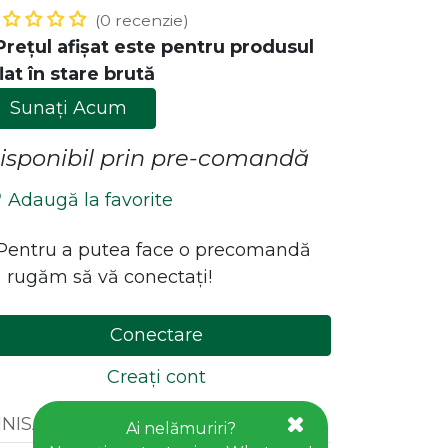
(0 recenzie)
Prețul afișat este pentru produsul
lat în stare brută
Sunați Acum
isponibil prin pre-comandă
Adaugă la favorite
ăstrează legătura cu noi!
*Pentru a putea face o precomandă
 rugăm să vă conectați!
Contact
office@goldhouseconcept.ro
Conectare
+40722600666
Creați cont
INISAJ
:
BRUT , CRUD , NATUR
Ai nelămuriri?