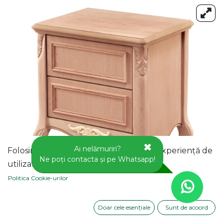
Ai nelămuriri?
Folosim cookie-uri pentru a vă oferi o experiență de
Ne poți contacta și pe Whatsapp!
utilizator mai bună pe acest site web.
Politica Cookie-urilor
Doar cele esențiale
Sunt de acoord
NOPTIERA DIN LEMN CU