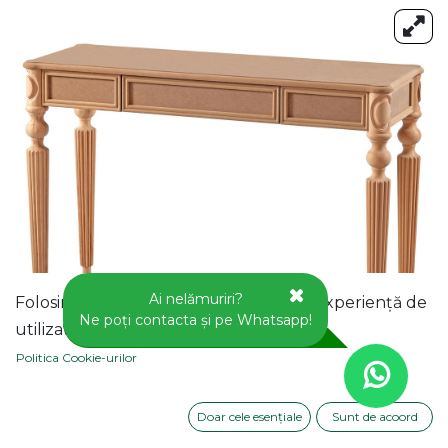
Ai nelămuriri?
Folosim cookie-uri pentru a vă oferi o experiență de
Ne poți contacta și pe Whatsapp!
utilizator mai bună pe acest site web.
Politica Cookie-urilor
Doar cele esențiale
Sunt de acoord
CONSOLA DIN LEMN SI