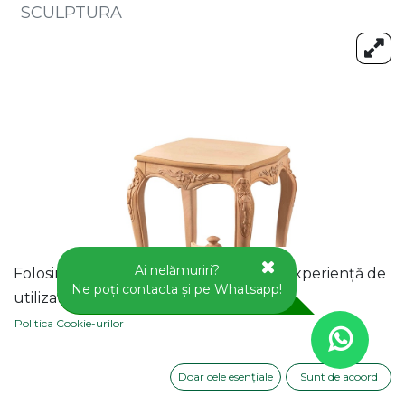
SCULPTURA
Ai nelămuriri?
Folosim cookie-uri pentru a vă oferi o experiență de
Ne poți contacta și pe Whatsapp!
utilizator mai bună pe acest site web.
Politica Cookie-urilor
Doar cele esențiale
Sunt de acoord