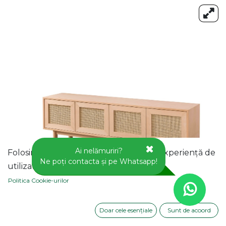
Ai nelămuriri?
Folosim cookie-uri pentru a vă oferi o experiență de
Ne poți contacta și pe Whatsapp!
utilizator mai bună pe acest site web.
Politica Cookie-urilor
Doar cele esențiale
Sunt de acoord
COMODA TV DIN LEMN