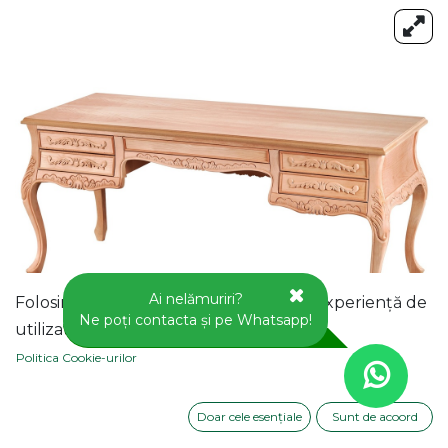
Ai nelămuriri?
Folosim cookie-uri pentru a vă oferi o experiență de
Ne poți contacta și pe Whatsapp!
utilizator mai bună pe acest site web.
Politica Cookie-urilor
Doar cele esențiale
Sunt de acoord
BIROU DIN LEMN CU