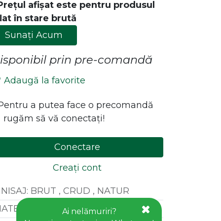
Prețul afișat este pentru produsul
lat în stare brută
Sunați Acum
isponibil prin pre-comandă
Adaugă la favorite
*Pentru a putea face o precomandă
 rugăm să vă conectați!
ăstrează legătura cu noi!
Contact
Conectare
office@goldhouseconcept.ro
Creați cont
+40722600666
INISAJ
:
BRUT , CRUD , NATUR
ATERIAL
:
LEMN FAG
Ai nelămuriri?