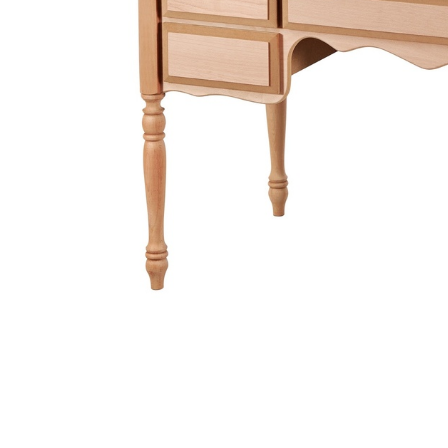
Link-uri Utile
Despre Noi
Acasă
Suntem pasionaț
Vopsitorie &
mobilierului. D
Tapițerie
funcționalitate
Despre Noi
cămin perfect p
Politică GDPR
și rafinament al
Politică Cookie