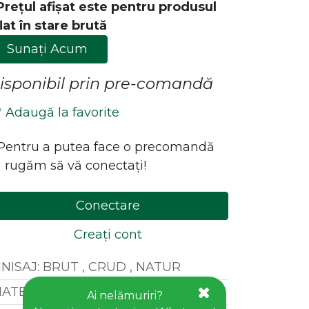
Prețul afișat este pentru produsul
lat în stare brută
Sunați Acum
isponibil prin pre-comandă
Adaugă la favorite
*Pentru a putea face o precomandă
 rugăm să vă conectați!
ăstrează legătura cu noi!
Contact
Conectare
office@goldhouseconcept.ro
Creați cont
+40722600666
INISAJ
:
BRUT , CRUD , NATUR
ATERIAL
:
LEMN FAG
Ai nelămuriri?