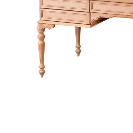
Link-uri Utile
Despre Noi
Acasă
Suntem pasionaț
Vopsitorie &
mobilierului. D
Tapițerie
funcționalitate
Despre Noi
cămin perfect p
Politică GDPR
și rafinament al
Politică Cookie