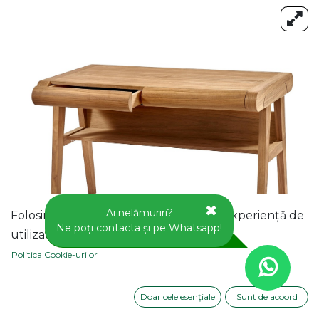
Ai nelămuriri?
Folosim cookie-uri pentru a vă oferi o experiență de
Ne poți contacta și pe Whatsapp!
utilizator mai bună pe acest site web.
Politica Cookie-urilor
Doar cele esențiale
Sunt de acoord
BIROU DIN LEMN CU