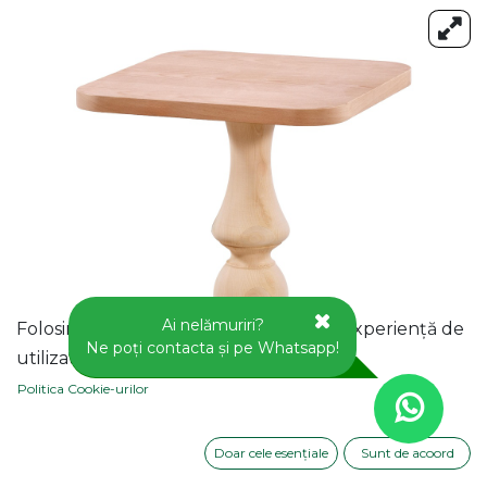
Ai nelămuriri?
Folosim cookie-uri pentru a vă oferi o experiență de
Ne poți contacta și pe Whatsapp!
utilizator mai bună pe acest site web.
Politica Cookie-urilor
Doar cele esențiale
Sunt de acoord
MASA PATRATA BISTRO