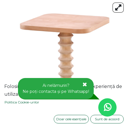
Ai nelămuriri?
Folosim cookie-uri pentru a vă oferi o experiență de
Ne poți contacta și pe Whatsapp!
utilizator mai bună pe acest site web.
Politica Cookie-urilor
Doar cele esențiale
Sunt de acoord
MASA PATRATA BISTRO