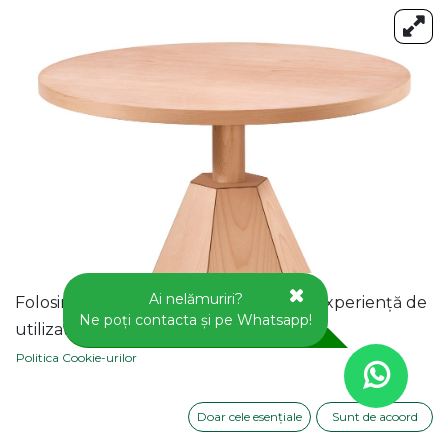
Ai nelămuriri?
Folosim cookie-uri pentru a vă oferi o experiență de
Ne poți contacta și pe Whatsapp!
utilizator mai bună pe acest site web.
Politica Cookie-urilor
Doar cele esențiale
Sunt de acoord
MASA ROTUNDA FIXA