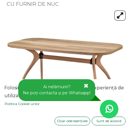
CU FURNIR DE NUC
Ai nelămuriri?
Folosim cookie-uri pentru a vă oferi o experiență de
Ne poți contacta și pe Whatsapp!
utilizator mai bună pe acest site web.
Politica Cookie-urilor
Doar cele esențiale
Sunt de acoord