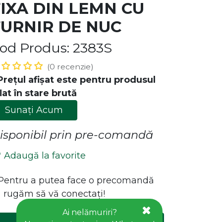
FIXA DIN LEMN CU
FURNIR DE NUC
od Produs: 2383S
(0 recenzie)
Prețul afișat este pentru produsul
lat în stare brută
Sunați Acum
ăstrează legătura cu noi!
isponibil prin pre-comandă
Contact
Adaugă la favorite
office@goldhouseconcept.ro
+40722600666
*Pentru a putea face o precomandă
 rugăm să vă conectați!
Ai nelămuriri?