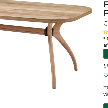
C
* 
af
P
D
i de designul și calitatea
e la canapele la mese, îmbinăm
a cu eleganța pentru a crea un
*
entru tine. Bucură-te de confort
vă
ături de noi!