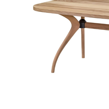
Link-uri Utile
Despre Noi
Acasă
Suntem pasionaț
Vopsitorie &
mobilierului. D
Tapițerie
funcționalitate
Despre Noi
cămin perfect p
Politică GDPR
și rafinament al
Politică Cookie