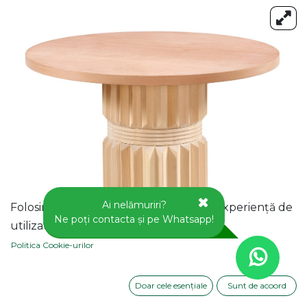
Ai nelămuriri?
Folosim cookie-uri pentru a vă oferi o experiență de
Ne poți contacta și pe Whatsapp!
utilizator mai bună pe acest site web.
Politica Cookie-urilor
Doar cele esențiale
Sunt de acoord
MASA ROTUNDA FIXA