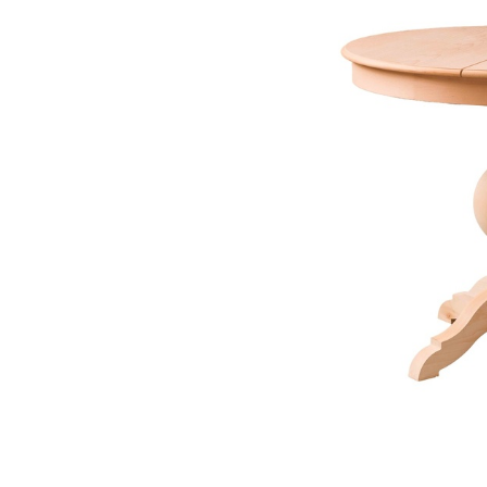
Link-uri Utile
Despre Noi
Acasă
Suntem pasionaț
Vopsitorie &
mobilierului. D
Tapițerie
funcționalitate
Despre Noi
cămin perfect p
Politică GDPR
și rafinament al
Politică Cookie