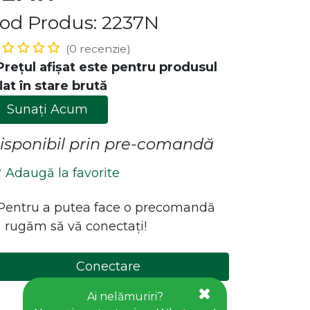
od Produs: 2237N
(0 recenzie)
Prețul afișat este pentru produsul
lat în stare brută
Sunați Acum
isponibil prin pre-comandă
ăstrează legătura cu noi!
Adaugă la favorite
Contact
*Pentru a putea face o precomandă
office@goldhouseconcept.ro
 rugăm să vă conectați!
+40722600666
Conectare
Creați cont
Ai nelămuriri?