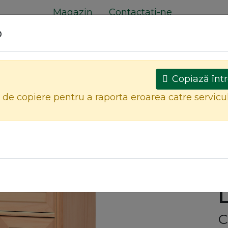
Magazin
Contactați-ne
o
e
Copiază într
l de copiere pentru a raporta eroarea catre servicu
MOBILIER CRUD
MOBILIER FINISAT
Toate produsele
PAN
C