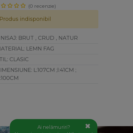
(0 recenzie)
Produs indisponibil
INISAJ
:
BRUT , CRUD , NATUR
ATERIAL
:
LEMN FAG
TIL
:
CLASIC
IMENSIUNE
:
L:107CM ;l:41CM ;
ăstrează legătura cu noi!
:100CM
Contact
office@goldhouseconcept.ro
+40722600666
Ai nelămuriri?