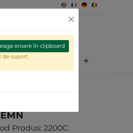
0
eaga eroare în clipboard
l de suport.
CANAPELE SI FOTOLII
TOFAR DIN LEMN
PANTOFAR DIN
LEMN
od Produs: 2200C