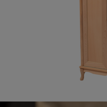
Link-uri Utile
Despre Noi
Acasă
Suntem pasionaț
Vopsitorie &
mobilierului. D
Tapițerie
funcționalitate
Despre Noi
cămin perfect p
Politică GDPR
și rafinament al
Politică Cookie