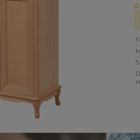
F
M
S
D
P
H
i de designul și calitatea
e la canapele la mese, îmbinăm
a cu eleganța pentru a crea un
entru tine. Bucură-te de confort
ături de noi!