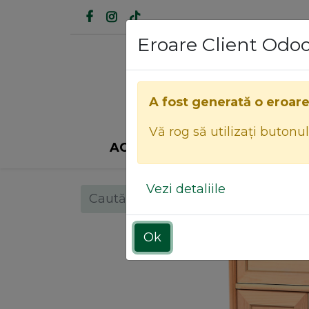
Eroare Client Odo
A fost generată o eroar
Vă rog să utilizați butonu
ACASĂ
INDUSTRIA MOBILEI
Vezi detaliile
Ok