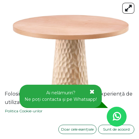
Ai nelămuriri?
Folosim cookie-uri pentru a vă oferi o experiență de
Ne poți contacta și pe Whatsapp!
utilizator mai bună pe acest site web.
Politica Cookie-urilor
Doar cele esențiale
Sunt de acoord
MASA ROTUNDA FIXA