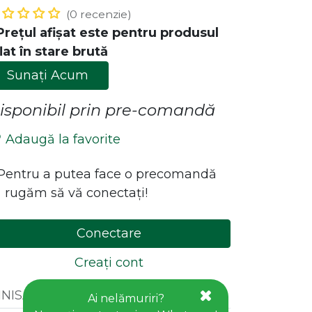
(0 recenzie)
Prețul afișat este pentru produsul
lat în stare brută
Sunați Acum
isponibil prin pre-comandă
Adaugă la favorite
ăstrează legătura cu noi!
*Pentru a putea face o precomandă
 rugăm să vă conectați!
Contact
office@goldhouseconcept.ro
Conectare
+40722600666
Creați cont
INISAJ
:
BRUT,NATUR,CRUD
Ai nelămuriri?