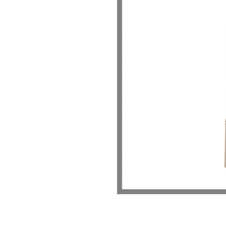
Link-uri Utile
Despre Noi
Acasă
Suntem pasionaț
Vopsitorie &
mobilierului. D
Tapițerie
funcționalitate
Despre Noi
cămin perfect p
Politică GDPR
și rafinament al
Politică Cookie