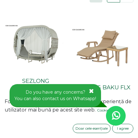
SEZLONG
ROMANTICA FLX
SEZLONG BAKU FLX
Do you have any concerns?
You can also contact us on Whatsapp!
Folosim cookie-uri pentru a vă oferi o experiență de
utilizator mai bună pe acest site web.
Cookie Policy
Available by pre-order
Available by pre-order
Doar cele esențiale
I agree