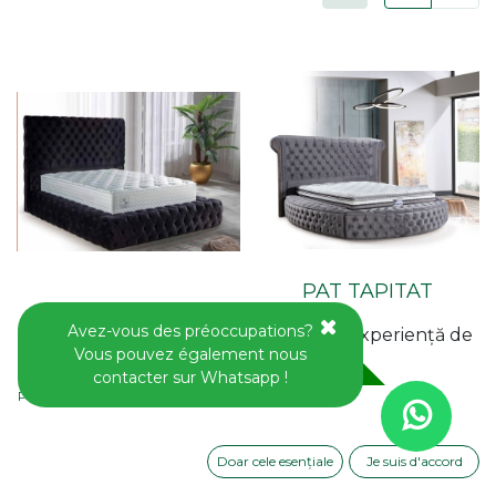
PAT TAPITAT
PAT TAPITAT PARIS
WISCONSIN
Avez-vous des préoccupations?
Folosim cookie-uri pentru a vă oferi o experiență de
Vous pouvez également nous
utilizator mai bună pe acest site web.
contacter sur Whatsapp !
Politique relative aux cookies
Disponible en pré-
Disponible en pré-
commande
commande
Doar cele esențiale
Je suis d'accord